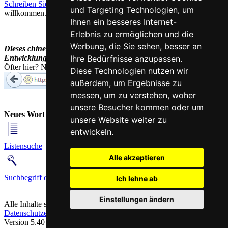
Schreiben Sie uns!
Ihr Feedback und konstruktive Kritik sind stets
und Targeting Technologien, um
willkommen.
Ihnen ein besseres Internet-
Erlebnis zu ermöglichen und die
Werbung, die Sie sehen, besser an
Dieses chinesisch-deutsche Wörterbuch befindet sich noch in der
Entwicklung und wird laufend ergänzt und erweitert.
Ihre Bedürfnisse anzupassen.
Öfter hier? Nutzen Sie unsere
Kurz-URL
chi.nesis.ch
Diese Technologien nutzen wir
außerdem, um Ergebnisse zu
messen, um zu verstehen, woher
unsere Besucher kommen oder um
Neues Wort nachschlagen:
unsere Website weiter zu
entwickeln.
Listensuche
Alle akzeptieren
Suchbegriff eingeben
Ich lehne ab
Einstellungen ändern
Alle Inhalte sind urheberrechtlich geschützt |
Kontakt & Impressum
|
Datenschutzerklärung
|
Cookie-Einstellungen
Version 5.40 / Letzte Aktualisierung: 2023-07-28