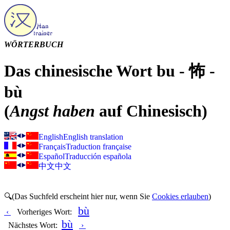
WÖRTERBUCH
Das chinesische Wort bu - 怖 -
bù
(
Angst haben
auf Chinesisch)
English
English translation
Français
Traduction française
Español
Traducción española
中文
中文
🔍(Das Suchfeld erscheint hier nur, wenn Sie
Cookies erlauben
)
bù
‹
Vorheriges Wort:
bù
Nächstes Wort:
›