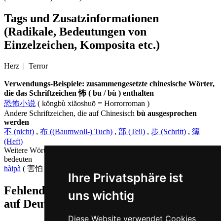
Tags und Zusatzinformationen
(Radikale, Bedeutungen von
Einzelzeichen, Komposita etc.)
Herz | Terror
Verwendungs-Beispiele: zusammengesetzte chinesische Wörter,
die das Schriftzeichen 怖 ( bu / bù ) enthalten
恐怖小说
( kŏngbù xiăoshuō = Horrorroman )
Andere Schriftzeichen, die auf Chinesisch
bù ausgesprochen
werden
不 (nicht)
,
布 ((Baumwoll-) Tuch)
,
部 (Teil)
,
步 (Schritt)
,
簿
(Heft)
Weitere Wörter, die ebenfalls
Angst haben auf Chinesisch
bedeuten
hàipà
( 害怕 ),
pà
( 怕 )
Ihre Privatsphäre ist
Fehlende oder falsche Übersetzung für bu
uns wichtig
auf Deutsch melden
Diese Website verwendet Cookies