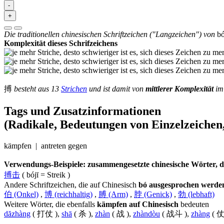
-
+
Die traditionellen chinesischen Schriftzeichen ("Langzeichen") von
b
Komplexität dieses Schrifzeichens
搏
besteht aus 13
Strichen
und ist damit von
mittlerer Komplexität
im 
Tags und Zusatzinformationen
(Radikale, Bedeutungen von Einzelzeichen,
kämpfen | antreten gegen
Verwendungs-Beispiele: zusammengesetzte chinesische Wörter, die
搏击
( bójī = Streik )
Andere Schriftzeichen, die auf Chinesisch
bó ausgesprochen werde
伯 (Onkel)
,
博 (reichhaltig)
,
膊 (Arm)
,
脖 (Genick)
,
勃 (lebhaft)
Weitere Wörter, die ebenfalls
kämpfen auf Chinesisch
bedeuten
dăzhàng
( 打仗 ),
shā
( 杀 ),
zhàn
( 战 ),
zhàndòu
( 战斗 ),
zhàng
( 仗