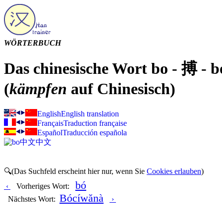
WÖRTERBUCH
Das chinesische Wort bo - 搏 - b
(
kämpfen
auf Chinesisch)
English
English translation
Français
Traduction française
Español
Traducción española
中文
中文
🔍(Das Suchfeld erscheint hier nur, wenn Sie
Cookies erlauben
)
bó
‹
Vorheriges Wort:
Bócíwănà
Nächstes Wort:
›