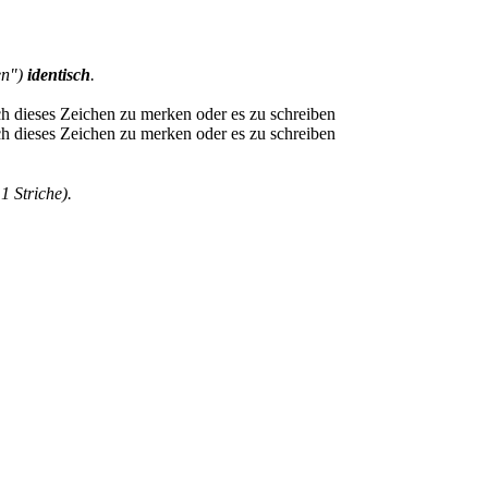
en")
identisch
.
1 Striche).