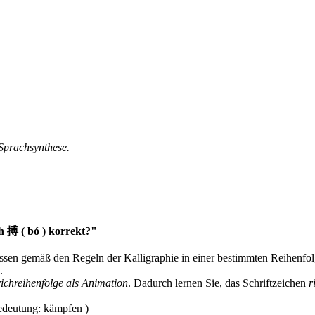
 Sprachsynthese.
h 搏 ( bó ) korrekt?"
müssen gemäß den Regeln der Kalligraphie in einer bestimmten Reihenfo
.
richreihenfolge als Animation
. Dadurch lernen Sie, das Schriftzeichen
r