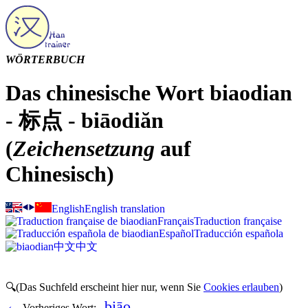
WÖRTERBUCH
Das chinesische Wort biaodian
- 标点 - biāodiăn
(
Zeichensetzung
auf
Chinesisch)
English
English translation
Français
Traduction française
Español
Traducción española
中文
中文
🔍(Das Suchfeld erscheint hier nur, wenn Sie
Cookies erlauben
)
biāo
‹
Vorheriges Wort: