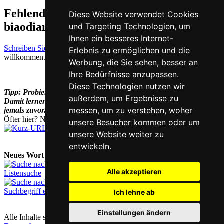
Fehlende oder falsche Übersetzung für
Diese Website verwendet Cookies
biaodian auf Deutsch melden
und Targeting Technologien, um
Ihnen ein besseres Internet-
Schreiben Sie uns!
Ihr Feedback und konstruktive Kritik sind stets
Erlebnis zu ermöglichen und die
willkommen.
Werbung, die Sie sehen, besser an
Ihre Bedürfnisse anzupassen.
Diese Technologien nutzen wir
Tipp: Probieren Sie auch unsere
Chinesisch-Lernsoftware
aus.
außerdem, um Ergebnisse zu
Damit lernen Sie die Schriftzeichen schneller und gründlicher als
messen, um zu verstehen, woher
jemals zuvor.
Öfter hier? Nutzen Sie unsere
Kurz-URL
chi.nesis.ch
unsere Besucher kommen oder um
unsere Website weiter zu
entwickeln.
Neues Wort nachschlagen:
Alle akzeptieren
Listensuche
Suchbegriff eingeben
Ich lehne ab
Einstellungen ändern
Alle Inhalte sind urheberrechtlich geschützt |
Kontakt & Impressum
|