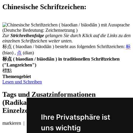
Chinesische Schriftzeichen
:
Zur
Strichreihenfolge
gelangen Sie durch Klick auf die Links zu den
einzelnen Schriftzeichen weiter unten.
标点 ( biaodian / biāodiăn ) besteht aus folgenden Schriftzeichen:
标
(biao) ,
点
(dian)
标点 ( biaodian / biāodiăn ) in traditionellen Schriftzeichen
("Langzeichen")
標點
Themengebiet
Lesen und Schreiben
Tags und Zusatzinformationen
(Radikale, Bedeutungen von
Einzelzeichen, Komposita etc.)
Ihre Privatsphäre ist
markieren | Tropfen
uns wichtig