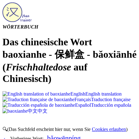
WÖRTERBUCH
Das chinesische Wort
baoxianhe - 保鲜盒 - băoxiānhé
(
Frischhaltedose
auf
Chinesisch)
English
English translation
Français
Traduction française
Español
Traducción española
中文
中文
🔍(Das Suchfeld erscheint hier nur, wenn Sie
Cookies erlauben
)
băowēnpíng
‹
Vorheriges Wort: