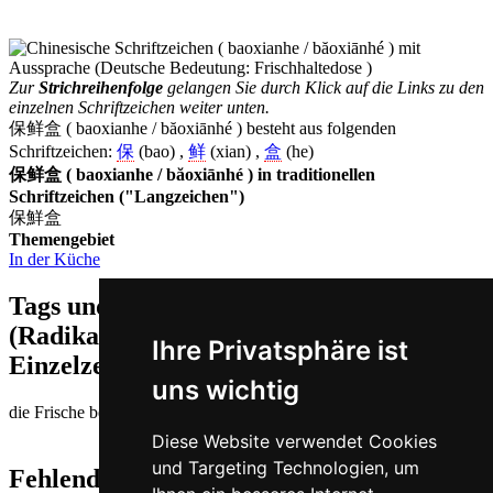
Zur
Strichreihenfolge
gelangen Sie durch Klick auf die Links zu den
einzelnen Schriftzeichen weiter unten.
保鲜盒 ( baoxianhe / băoxiānhé ) besteht aus folgenden
Schriftzeichen:
保
(bao) ,
鲜
(xian) ,
盒
(he)
保鲜盒 ( baoxianhe / băoxiānhé ) in traditionellen
Schriftzeichen ("Langzeichen")
保鮮盒
Themengebiet
In der Küche
Tags und Zusatzinformationen
(Radikale, Bedeutungen von
Ihre Privatsphäre ist
Einzelzeichen, Komposita etc.)
uns wichtig
die Frische bewahren | Kiste
Diese Website verwendet Cookies
und Targeting Technologien, um
Fehlende oder falsche Übersetzung für